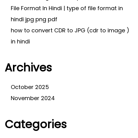
A
File Format In Hindi | type of file format in
D
hindi jpg png pdf
C
D
how to convert CDR to JPG (cdr to image )
R
in hindi
F
I
L
Archives
E
?
October 2025
November 2024
Categories