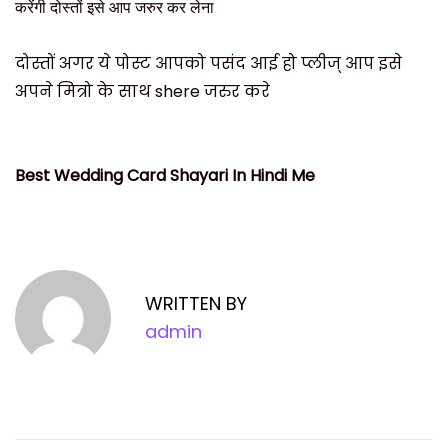
करेंगी दोस्तों इसे आप जरुर कर लेना
दोस्तों अगर ये पोस्ट आपको पसंद आई हो प्लीज् आप इसे
अपने मित्रो के साथ shere जरुर करे
Best Wedding Card Shayari In Hindi Me
P
P
F
r
i
o
e
l
v
e
WRITTEN BY
s
i
F
admin
o
o
t
u
r
s
m
n
p
a