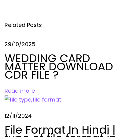
o
t
a
s
I
t
n
v
Related Posts
:
H
i
i
29/10/2025
n
d
WEDDING CARD
g
i
MATTER DOWNLOAD
|
CDR FILE ?
a
t
y
t
Read more
p
e
i
o
12/11/2024
f
o
File Format In Hindi |
f