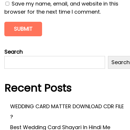
t
C
Save my name, email, and website in this
:
A
browser for the next time I comment.
R
D
M
A
T
Search
T
Search
E
R
D
Recent Posts
O
W
WEDDING CARD MATTER DOWNLOAD CDR FILE
N
L
?
O
Best Wedding Card Shayari In Hindi Me