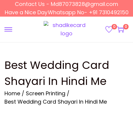
Contact Us - Md87073828@gmail.com
Have a Nice Day
Whatsapp No- +91 7310492150
0
0
S
S
k
k
i
i
p
p
Best Wedding Card
t
t
o
o
Shayari In Hindi Me
n
c
a
o
Home
/
Screen Printing
/
v
n
Best Wedding Card Shayari In Hindi Me
i
t
g
e
a
n
t
t